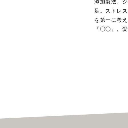
添加製法。ジ
足。ストレス
を第一に考え
『◯◯』。愛