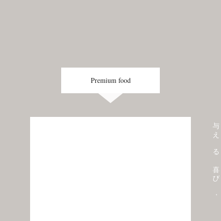
Premium food
与 え る 喜 び ,